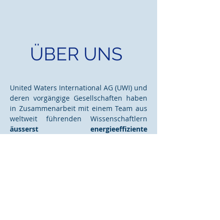
ÜBER UNS
United Waters International AG (UWI) und
deren vorgängige Gesellschaften haben
in Zusammenarbeit mit einem Team aus
weltweit führenden Wissenschaftlern
äusserst energieeffiziente
Wasserreinigungsmethoden zur
Produktion von biologischem,
natürlichem und gesundem Trinkwasser
sowohl für kommunale, wie auch
industrielle Verbraucher entwickelt.