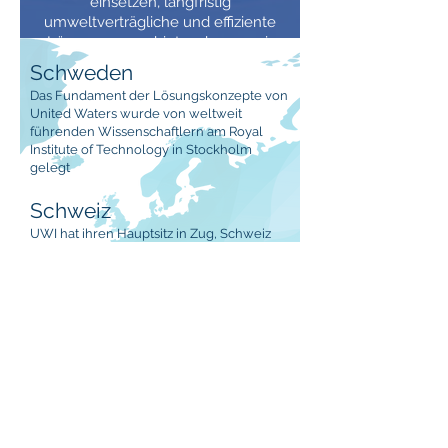
einsetzen, langfristig
umweltverträgliche und effiziente
Lösungen anzubieten, bauen wir
unsere Position auf dem Weltmarkt
Schweden
für Wasseraufbereitung schnell aus.
Das Fundament der Lösungskonzepte von
United Waters wurde von weltweit
führenden Wissenschaftlern am Royal
Institute of Technology in Stockholm
gelegt
Schweiz
UWI hat ihren Hauptsitz in Zug, Schweiz
mit einem Management Team, Forschung
& Entwicklung, Produktentwicklung und
Produktion
GLOBALE
PRÄSENZ