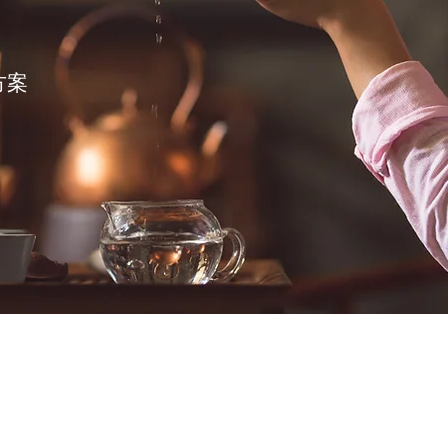
部
方案
© 2022 United Waters International AG
All rights reserved