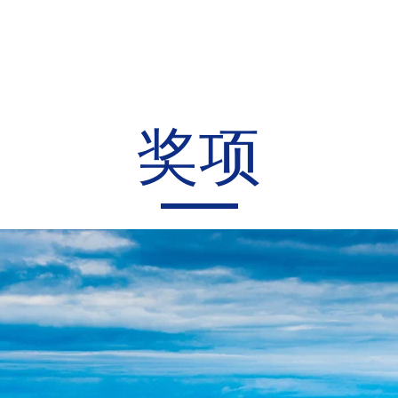
主页
关于UWI
BioGreen
BioGreen P
我们
​奖项