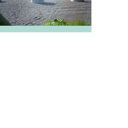
Nyköping,
SUÈDE
Station d'épuration en service depuis
1977
La station d'épuration située à l'extérieur
de la ville de Nyköping, à 100 km au sud
de Stockholm, a un taux de production de
17 000 m³ par jour (5,5 millions de m³ par
an). L'usine a été construite en deux
phases : l'usine initiale a été construite en
1977, puis agrandie en 1993.